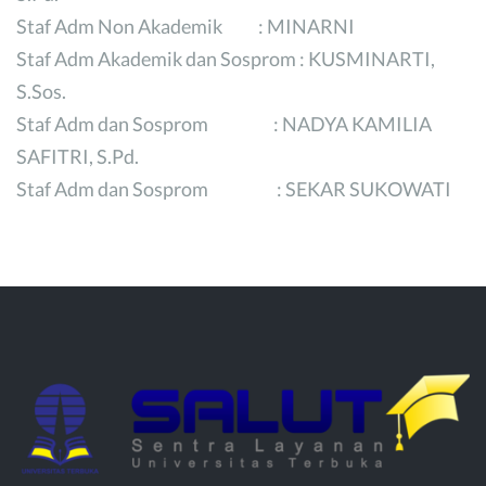
Staf Adm Non Akademik : MINARNI
Staf Adm Akademik dan Sosprom : KUSMINARTI,
S.Sos.
Staf Adm dan Sosprom : NADYA KAMILIA
SAFITRI, S.Pd.
Staf Adm dan Sosprom : SEKAR SUKOWATI