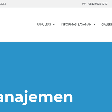
.COM
WA :
0813 9232 9797
FAKULTAS
INFORMASI LAYANAN
GALER
anajemen