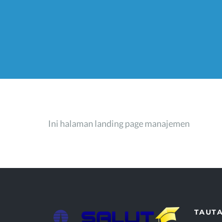
Ini halaman landing page manajemen
TAUT